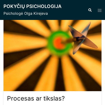
Skip
POKYČIŲ PSICHOLOGIJA
to
Search
Tog
Psichologė Olga Kirejeva
content
men
Procesas ar tikslas?