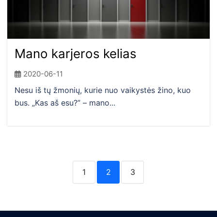
Mano karjeros kelias
2020-06-11
Nesu iš tų žmonių, kurie nuo vaikystės žino, kuo
bus. „Kas aš esu?” – mano...
1
2
3