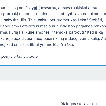
kumus į sąmonės lygį (nesvarbu, ar savarankiškai ar su
o potraukį ne tam ir ne tiems, sustabdyti savo netinkamų a
i – sakysite Jūs. Taip, naivu, bet tuomet kas lieka? Stebėti,
esugebėdamos atskirti kumščio nuo ištiestos pagalbos rankos
orma, kurią kai kurie žmonės ir temoka parodyti? Kad ir ką
urioje egzistuoja daug pasirinkimų ir daug įvairių kelių. At
me, kad smurtas tikrai yra meilės išraiška.
ir pokyčių konsultantė
Dialogas su savimi