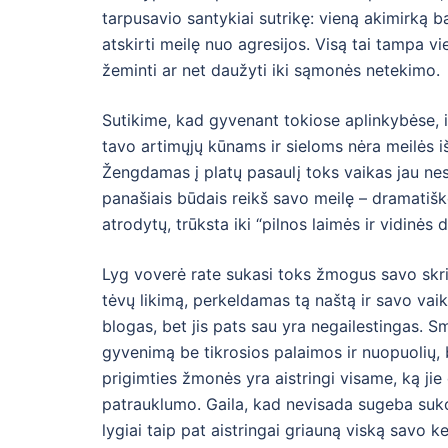
tarpusavio santykiai sutrikę: vieną akimirką ba
atskirti meilę nuo agresijos. Visą tai tampa vi
žeminti ar net daužyti iki sąmonės netekimo.
Sutikime, kad gyvenant tokiose aplinkybėse, 
tavo artimųjų kūnams ir sieloms nėra meilės iš
Žengdamas į platų pasaulį toks vaikas jau nesą
panašiais būdais reikš savo meilę – dramatišk
atrodytų, trūksta iki “pilnos laimės ir vidinė
Lyg voverė rate sukasi toks žmogus savo skr
tėvų likimą, perkeldamas tą naštą ir savo vaika
blogas, bet jis pats sau yra negailestingas. Sm
gyvenimą be tikrosios palaimos ir nuopuolių, b
prigimties žmonės yra aistringi visame, ką jie
patrauklumo. Gaila, kad nevisada sugeba sukont
lygiai taip pat aistringai griauną viską savo ke