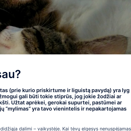
sau?
 (prie kurio priskirtume ir liguistą pavydą) yra lyg
mogui gali būti tokie stiprūs, jog jokie žodžiai ar
ikšti. Užtat aprėkei, gerokai supurtei, pastūmei ar
krųjų “mylimas” yra tavo vienintelis ir nepakartojamas
 didžiąja dalimi – vaikystėje. Kai tėvų elgesys nenuspėjamas