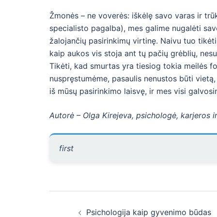
Žmonės – ne voverės: iškėlę savo varas ir trū
specialisto pagalba), mes galime nugalėti sav
žalojančių pasirinkimų virtinę. Naivu tuo tikėt
kaip aukos vis stoja ant tų pačių grėblių, n
Tikėti, kad smurtas yra tiesiog tokia meilės f
nuspręstumėme, pasaulis nenustos būti vietą, k
iš mūsų pasirinkimo laisvę, ir mes visi galvosi
Autorė – Olga Kirejeva, psichologė, karjeros 
first
Post
Psichologija kaip gyvenimo būdas