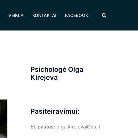
Search
VEIKLA
KONTAKTAI
FACEBOOK
Psichologė Olga
Kirejeva
Pasiteiravimui:
El. paštas
:
olga.kirejeva@ku.lt