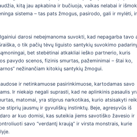
udžia, kitą jau apkabina ir bučiuoja, vaikas nelabai ir išmo
eninga sistema – tas pats žmogus, pasirodo, gali ir mylėti, ir
ilgainiui darosi nebeįmanoma suvokti, kad nepagarba tavo 
raiška, o tik pačių tėvų liguisto santykių suvokimo padarin
moningai, bet stebėtinai atkakliai ieško partnerio, kuris
os pavydo scenos, fizinis smurtas, pažeminimai – štai ko,
s darnos” nežinančiam kitokių santykių žmogui.
iaudose ir netinkamuose pasirinkimuose, kartodamas savo
ms. Ir niekaip negali suprasti, kad ne aplinkinis pasaulis yr
urtas, matomai, yra stiprus narkotikas, kurio atsisakyti rei
e stiprių jausmų ir gyvuliškų instinktų. Beje, agresyvūs iš
 daro ar kuo domisi, kas suteikia jiems savotiško žavesio ir
roliuoti savo “verdantį kraują” ir virsta monstrais, kurie
lyje.