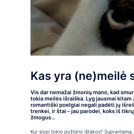
Kas yra (ne)meilė 
Vis dar nemažai žmonių mano, kad smurtas
tokia meilės išraiška. Lyg jausmai kitam ž
romantiški poelgiai negali padėti jų išre
trenkei, ir štai – jau parodei, koks iš ti
žmogus…
Kur slypi tokio požiūrio ištakos? Suprantama,